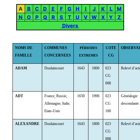
A
B
C
D
E
F
G
H
I
J
K
L
M
N
O
P
Q
R
S
T
U
V
W
X
Y
Z
Divers
NOMS DE
COMMUNES
COTE
OBSERVA
PÉRIODES
FAMILLE
CONCERNEES
CG
EXTREMES
ADAM
Doulaincourt
1643
1800
023
Relevé d’act
CG
008
ADT
France, Russie,
1650
1996
023
Généalogie
Allemagne, Italie,
CG
descendante
Etats-Unis
160
ALEXANDRE
Doulaincourt
1643
1800
023
Relevé d’act
CG
008