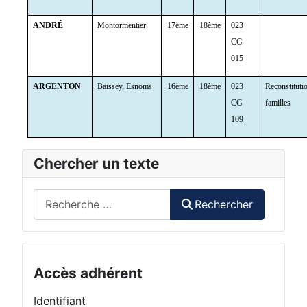
ANDRÉ
Montormentier
17ème
18ème
023
CG
015
ARGENTON
Baissey, Esnoms
16ème
18ème
023
Reconstituti
CG
familles
109
Chercher un texte
Rechercher
Rechercher
Accès adhérent
Identifiant