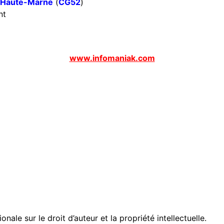
 Haute-Marne
(
CG52
)
nt
www.infomaniak.com
onale sur le droit d’auteur et la propriété intellectuelle.