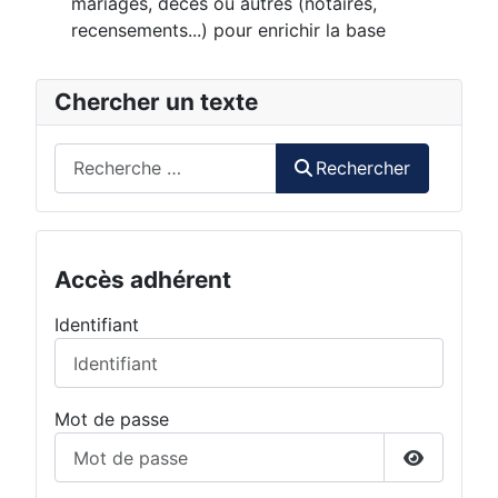
mariages, décès ou autres (notaires,
recensements...) pour enrichir la base
Chercher un texte
Rechercher
Rechercher
Accès adhérent
Identifiant
Mot de passe
Afficher 