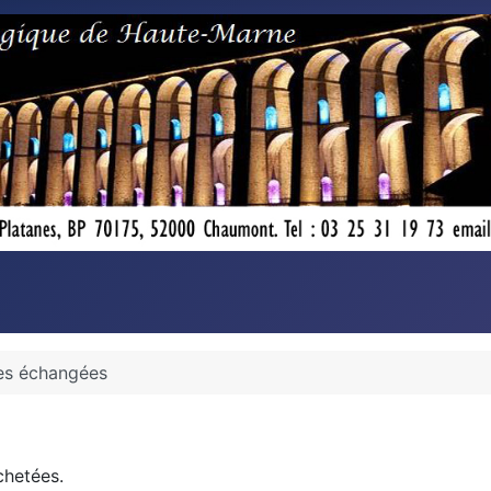
es échangées
chetées.