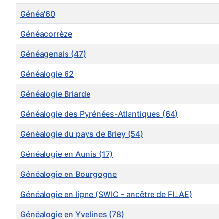
Généa'60
Généacorrèze
Généagenais (47)
Généalogie 62
Généalogie Briarde
Généalogie des Pyrénées-Atlantiques (64)
Généalogie du pays de Briey (54)
Généalogie en Aunis (17)
Généalogie en Bourgogne
Généalogie en ligne (SWIC - ancêtre de FILAE)
Généalogie en Yvelines (78)