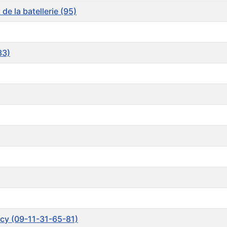
e la batellerie (95)
33)
rcy (09-11-31-65-81)