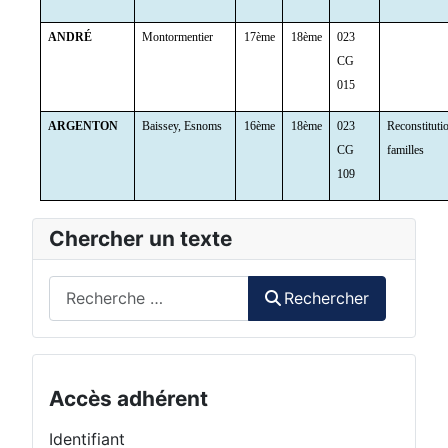
ANDRÉ
Montormentier
17ème
18ème
023
CG
015
ARGENTON
Baissey, Esnoms
16ème
18ème
023
Reconstituti
CG
familles
109
Chercher un texte
Rechercher
Rechercher
Accès adhérent
Identifiant