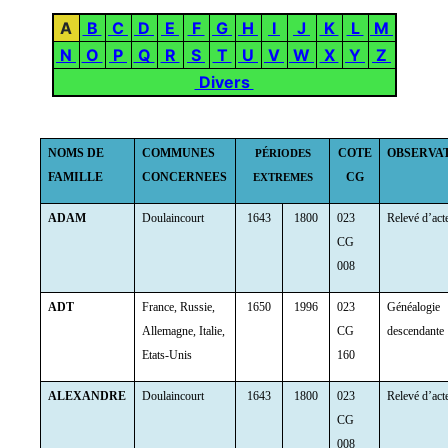
A
B
C
D
E
F
G
H
I
J
K
L
M
N
O
P
Q
R
S
T
U
V
W
X
Y
Z
Divers
NOMS DE
COMMUNES
COTE
OBSERVA
PÉRIODES
FAMILLE
CONCERNEES
CG
EXTREMES
ADAM
Doulaincourt
1643
1800
023
Relevé d’act
CG
008
ADT
France, Russie,
1650
1996
023
Généalogie
Allemagne, Italie,
CG
descendante
Etats-Unis
160
ALEXANDRE
Doulaincourt
1643
1800
023
Relevé d’act
CG
008