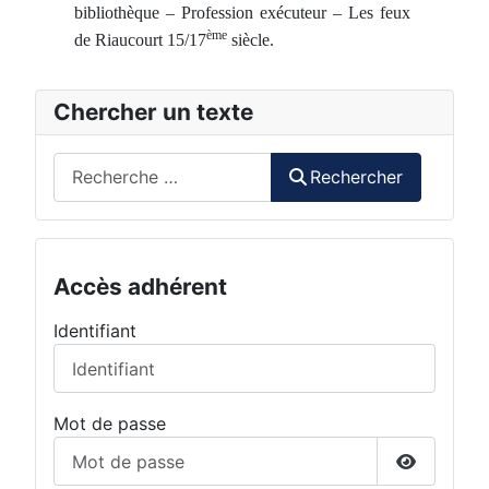
bibliothèque – Profession exécuteur – Les feux
ème
de Riaucourt 15/17
siècle.
Chercher un texte
Rechercher
Rechercher
Accès adhérent
Identifiant
Mot de passe
Afficher 