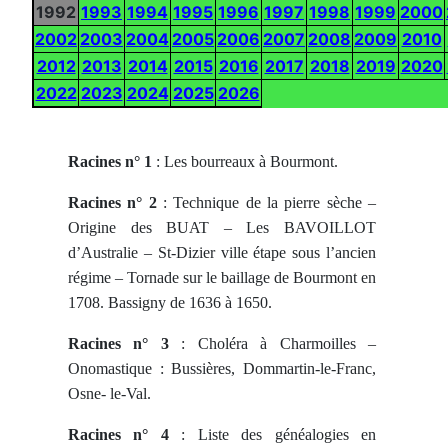
1992
1993
1994
1995
1996
1997
1998
1999
2000
2002
2003
2004
2005
2006
2007
2008
2009
2010
2012
2013
2014
2015
2016
2017
2018
2019
2020
2022
2023
2024
2025
2026
Racines n° 1
: Les bourreaux à Bourmont.
Racines n° 2
: Technique de la pierre sèche –
Origine des BUAT – Les BAVOILLOT
d’Australie – St-Dizier ville étape sous l’ancien
régime – Tornade sur le baillage de Bourmont en
1708. Bassigny de 1636 à 1650.
Racines n° 3
: Choléra à Charmoilles –
Onomastique : Bussières, Dommartin-le-Franc,
Osne- le-Val.
Racines n° 4
: Liste des généalogies en