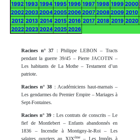
1992
1993
1994
1995
1996
1997
1998
1999
2000
2002
2003
2004
2005
2006
2007
2008
2009
2010
2012
2013
2014
2015
2016
2017
2018
2019
2020
2022
2023
2024
2025
2026
Racines n° 37
: Philippe LEBON – Tracts
pendant la guerre 39/45 – Pierre JACOTIN –
Les habitants de La Mothe – Testament d’un
patriote.
Racines n° 38
: Académiciens haut-marnais –
Les gendarmes du Premier Empire – Mariages à
Sept-Fontaines.
Racines n° 39
: Les contrats de conscrits – Le
fief de Montlebert – Enfants abandonnés en
1836 – Incendie à Montigny-le-Roi – Les
ème
salaires ouvriers au XIX
– Les Impôts à