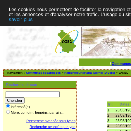
Les cookies nous permettent de faciliter la navigation et
et les annonces et d'analyser notre trafic. L'usage du s
savoir plus
/
Communes
Navigation ::
Communes et paroisses
>
Hallignicourt [Haute-Marne] (Divers)
> VANEL
Recherche directe
Tri :
Dates
Intéressé(e)
1.
23/03/19
Mère, conjoint, témoins, parrain...
2.
23/03/19
3.
23/03/19
Recherche avancée tous types
4.
23/03/19
Recherche avancée par type