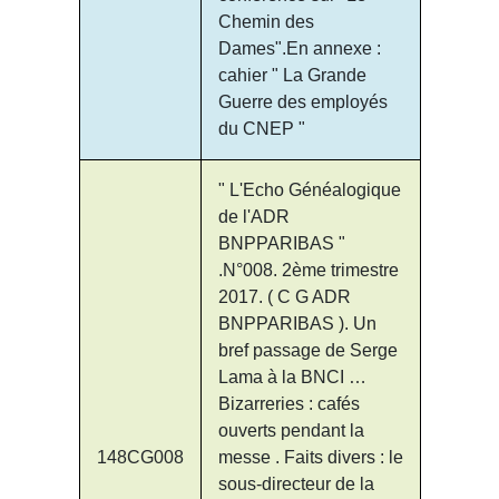
Chemin des
Dames".En annexe :
cahier " La Grande
Guerre des employés
du CNEP "
" L'Echo Généalogique
de l'ADR
BNPPARIBAS "
.N°008. 2ème trimestre
2017. ( C G ADR
BNPPARIBAS ). Un
bref passage de Serge
Lama à la BNCI …
Bizarreries : cafés
ouverts pendant la
148CG008
messe . Faits divers : le
sous-directeur de la