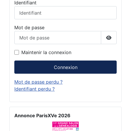
Identifiant
Mot de passe
Afficher 
Maintenir la connexion
Connexion
Mot de passe perdu ?
Identifiant perdu ?
Annonce ParisXVe 2026