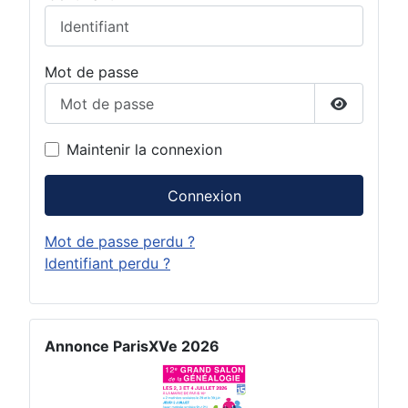
Mot de passe
Afficher 
Maintenir la connexion
Connexion
Mot de passe perdu ?
Identifiant perdu ?
Annonce ParisXVe 2026