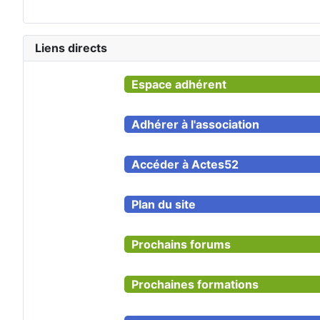
Liens directs
Espace adhérent
Adhérer à l'association
Accéder à Actes52
Plan du site
Prochains forums
Prochaines formations