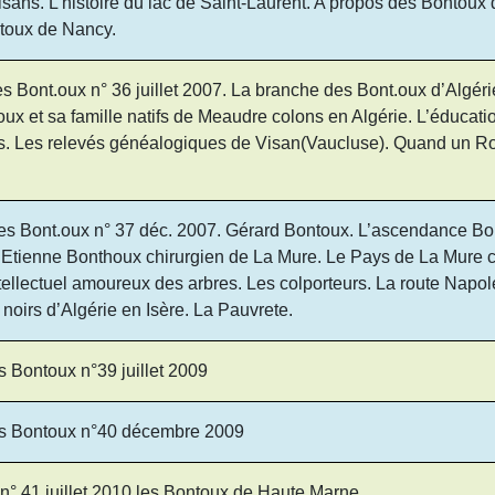
ans. L’histoire du lac de Saint-Laurent. A propos des Bontoux d
ntoux de Nancy.
s Bont.oux n° 36 juillet 2007. La branche des Bont.oux d’Algé
oux et sa famille natifs de Meaudre colons en Algérie. L’éducat
las. Les relevés généalogiques de Visan(Vaucluse). Quand un R
ées Bont.oux n° 37 déc. 2007. Gérard Bontoux. L’ascendance B
 Etienne Bonthoux chirurgien de La Mure. Le Pays de La Mure 
tellectuel amoureux des arbres. Les colporteurs. La route Napo
s noirs d’Algérie en Isère. La Pauvrete.
s Bontoux n°39 juillet 2009
es Bontoux n°40 décembre 2009
n° 41 juillet 2010 les Bontoux de Haute Marne