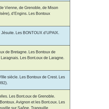
 de Vienne, de Grenoble, de Mison
sère), d’Engins. Les Bontoux
, Jésuite. Les BONTOUX d’UPAIX.
oux de Bretagne. Les Bontoux de
 Laragnais. Les Bont.oux de Laragne.
IIe siècle. Les Bontoux de Crest. Les
892).
olles. Les Bont.oux de Grenoble.
 Bontoux. Avignon et les Bont.oux. Les
uville sur Saône. Tranquille