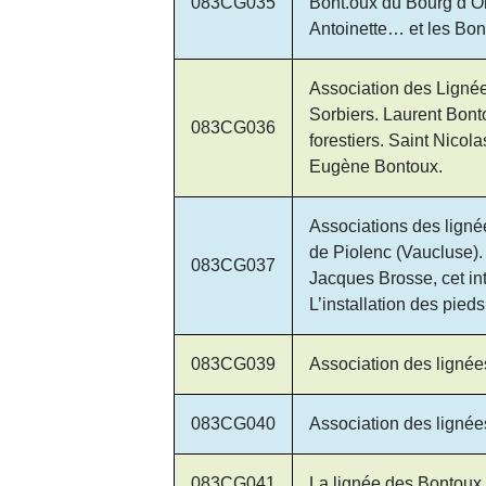
083CG035
Bont.oux du Bourg d’Ois
Antoinette… et les Bo
Association des Lignée
Sorbiers. Laurent Bont
083CG036
forestiers. Saint Nico
Eugène Bontoux.
Associations des lign
de Piolenc (Vaucluse).
083CG037
Jacques Brosse, cet in
L’installation des pied
083CG039
Association des lignée
083CG040
Association des ligné
083CG041
La lignée des Bontoux 