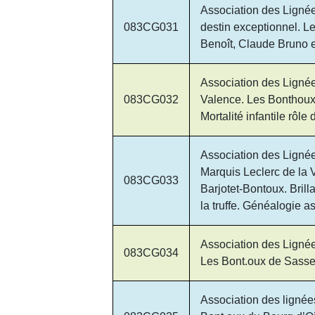
Association des Lign
083CG031
destin exceptionnel. L
Benoît, Claude Bruno
Association des Ligné
083CG032
Valence. Les Bonthoux
Mortalité infantile rôl
Association des Lign
Marquis Leclerc de la 
083CG033
Barjotet-Bontoux. Bril
la truffe. Généalogie 
Association des Lignées
083CG034
Les Bont.oux de Sass
Association des ligné