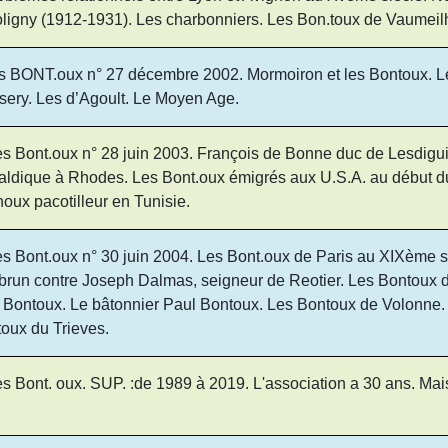
ligny (1912-1931). Les charbonniers. Les Bon.toux de Vaumeil
s BONT.oux n° 27 décembre 2002. Mormoiron et les Bontoux. Le 
isery. Les d’Agoult. Le Moyen Age.
s Bont.oux n° 28 juin 2003. François de Bonne duc de Lesdiguiè
aldique à Rhodes. Les Bont.oux émigrés aux U.S.A. au début 
oux pacotilleur en Tunisie.
s Bont.oux n° 30 juin 2004. Les Bont.oux de Paris au XIXème s
run contre Joseph Dalmas, seigneur de Reotier. Les Bontou
nt Bontoux. Le bâtonnier Paul Bontoux. Les Bontoux de Volonne.
oux du Trieves.
s Bont. oux. SUP. :de 1989 à 2019. L'association a 30 ans. Mai