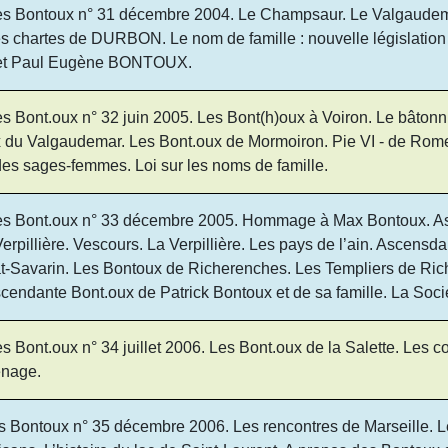
ées Bontoux n° 31 décembre 2004. Le Champsaur. Le Valgau
es chartes de DURBON. Le nom de famille : nouvelle législation 
 et Paul Eugène BONTOUX.
es Bont.oux n° 32 juin 2005. Les Bont(h)oux à Voiron. Le bât
 du Valgaudemar. Les Bont.oux de Mormoiron. Pie VI - de Rome
e des sages-femmes. Loi sur les noms de famille.
ées Bont.oux n° 33 décembre 2005. Hommage à Max Bontoux. A
Verpillière. Vescours. La Verpillière. Les pays de l’ain. Ascen
lat-Savarin. Les Bontoux de Richerenches. Les Templiers de Ric
ascendante Bont.oux de Patrick Bontoux et de sa famille. La Soc
 Bont.oux n° 34 juillet 2006. Les Bont.oux de la Salette. Les co
enage.
es Bontoux n° 35 décembre 2006. Les rencontres de Marseille