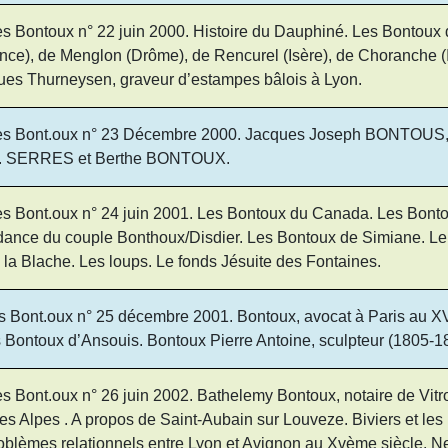
s Bontoux n° 22 juin 2000. Histoire du Dauphiné. Les Bontoux
ce), de Menglon (Drôme), de Rencurel (Isère), de Choranche (I
es Thurneysen, graveur d’estampes bâlois à Lyon.
ées Bont.oux n° 23 Décembre 2000. Jacques Joseph BONTOUS
T. SERRES et Berthe BONTOUX.
es Bont.oux n° 24 juin 2001. Les Bontoux du Canada. Les Bont
dance du couple Bonthoux/Disdier. Les Bontoux de Simiane. Le
a Blache. Les loups. Le fonds Jésuite des Fontaines.
s Bont.oux n° 25 décembre 2001. Bontoux, avocat à Paris au XVI
 Bontoux d’Ansouis. Bontoux Pierre Antoine, sculpteur (1805-1
s Bont.oux n° 26 juin 2002. Bathelemy Bontoux, notaire de Vitr
es Alpes . A propos de Saint-Aubain sur Louveze. Biviers et les
blèmes relationnels entre Lyon et Avignon au Xvème siècle. Ne