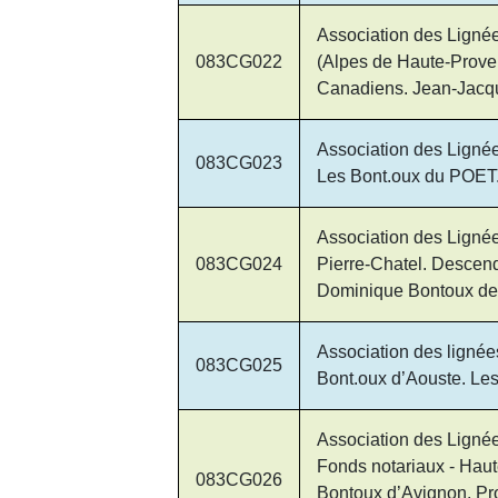
Association des Lignée
083CG022
(Alpes de Haute-Proven
Canadiens. Jean-Jacqu
Association des Lign
083CG023
Les Bont.oux du POE
Association des Ligné
083CG024
Pierre-Chatel. Descen
Dominique Bontoux de l
Association des lignée
083CG025
Bont.oux d’Aouste. Les
Association des Lignée
Fonds notariaux - Haut
083CG026
Bontoux d’Avignon. Pro