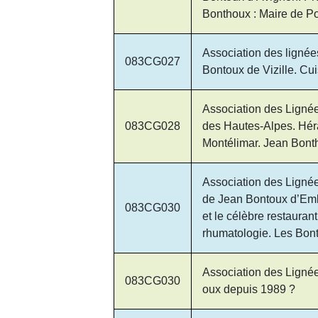
Bonthoux : Maire de Po
Association des lignée
083CG027
Bontoux de Vizille. Cu
Association des Lignée
083CG028
des Hautes-Alpes. Hér
Montélimar. Jean Bonth
Association des Lignée
de Jean Bontoux d’Emb
083CG030
et le célèbre restaura
rhumatologie. Les Bont
Association des Lignée
083CG030
oux depuis 1989 ?