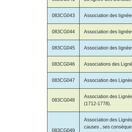
083CG043
Association des ligné
083CG044
Association des lignée
083CG045
Association des ligné
083CG046
Associations des Lign
083CG047
Association des Ligné
Association des Lign
083CG048
(1712-1778).
Association des Lignée
causes , ses conséquen
083CG049