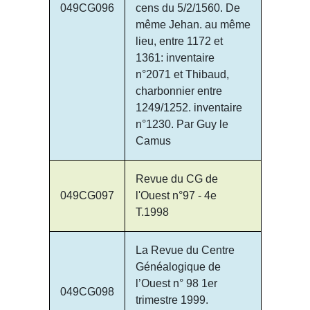
049CG096
cens du 5/2/1560. De
même Jehan. au même
lieu, entre 1172 et
1361: inventaire
n°2071 et Thibaud,
charbonnier entre
1249/1252. inventaire
n°1230. Par Guy le
Camus
Revue du CG de
049CG097
l'Ouest n°97 - 4e
T.1998
La Revue du Centre
Généalogique de
l’Ouest n° 98 1er
049CG098
trimestre 1999.