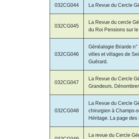
032CG044
La Revue du Cercle Gén
La Revue du cercle Gén
032CG045
du Roi Pensions sur le 
Généalogie Briarde n° 
032CG046
villes et villages de 
Guérard.
La Revue du Cercle Gén
032CG047
Grandeurs. Dénombreme
La Revue du Cercle Gén
032CG048
chirurgien à Champs-su
Héritage. La page des S
La revue du Cercle Généa
032CG049